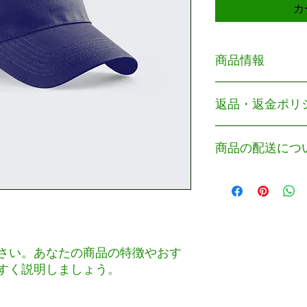
カ
商品情報
商品の詳細を入力し
返品・返金ポリ
明に加え、商品の特
しましょう。
返品・返金ポリシー
商品の配送につ
満足しなかった場合
の手順などを説明し
顧客からの信頼を獲
配送地域、料金、所
だけます。
する情報を入力して
とで顧客からの信頼
いただけます。
さい。あなたの商品の特徴やおす
すく説明しましょう。